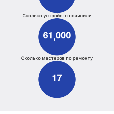
от 875₽
Samsung
Замена южного моста ноутбука
от 2960₽
Сколько устройств починили
Samsung
Замена контроллера питания ноутбука
от 1490₽
Samsung
6
1
0
0
0
,
Замена термопасты ноутбука Samsung
от 990₽
Замена системы охлаждения ноутбука
от 1600₽
Samsung
Сколько мастеров по ремонту
Замена процессора ноутбука Samsung
от 3250₽
1
7
Замена оперативной памяти ноутбука
от 1160₽
Samsung
Замена микрофона ноутбука Samsung
от 1225₽
Замена звуковой карты ноутбука
от 1500₽
Samsung
Замена USB порта ноутбука Samsung
от 1190₽