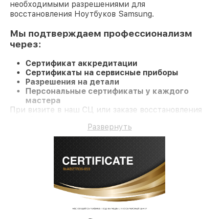
необходимыми разрешениями для
восстановления Ноутбуков Samsung.
Мы подтверждаем профессионализм
через:
Сертификат аккредитации
Сертификаты на сервисные приборы
Разрешения на детали
Персональные сертификаты у каждого
мастера
При визите в наш СЦ или заказе восстановления
Ноутбук гарантируется компетентное
Развернуть
обслуживание и официальную гарантию до 3 лет.