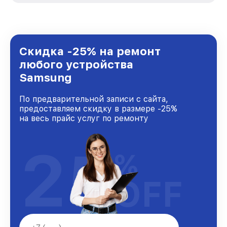
стремимся к тому, чтобы каждый клиент был
удовлетворен скоростью и качеством
предоставляемых услуг. Наша цель — стать
лучшим сервисным центром Samsung в
городе Москве, постоянно повышая уровень
Скидка -25% на ремонт
доверия и лояльности наших клиентов.
любого устройства
Samsung
По предварительной записи с сайта,
предоставляем скидку в размере -25%
на весь прайс услуг по ремонту
25
%
OFF