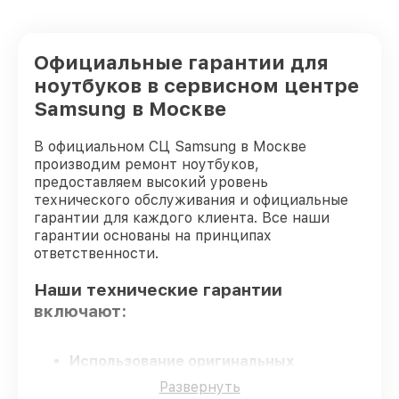
Замена материнской платы ноутбука
от 1395₽
Samsung
Официальные гарантии для
Замена шлейфа матрицы ноутбука
ноутбуков в сервисном центре
от 1095₽
Samsung
Samsung в Москве
Замена экрана ноутбука Samsung
от 1490₽
В официальном СЦ Samsung в Москве
Замена тачпада ноутбука Samsung
от 1740₽
производим ремонт ноутбуков,
предоставляем высокий уровень
Замена корпуса ноутбука Samsung
от 2195₽
технического обслуживания и официальные
гарантии для каждого клиента. Все наши
Замена клавиатуры ноутбука Samsung
от 990₽
гарантии основаны на принципах
ответственности.
Замена аккумулятора ноутбука
от 1080₽
Samsung
Наши технические гарантии
включают:
Замена SSD ноутбука Samsung
от 1190₽
Поиск и удаление вирусов ноутбука
от 750₽
Использование оригинальных
Samsung
запчастей
– только фирменные
Развернуть
комплектующие для восстановления
Восстановление данных ноутбука