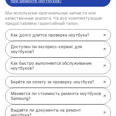
при ремонте ноутбуков?
Фиксированные сроки выполнения работ позволят
вам точно знать, когда устройство будет готово к
использованию. Мы используем только
Мы используем оригинальные запчасти или
оригинальные запчасти, что гарантирует
качественные аналоги. На все комплектующие
долговечность и надёжность после ремонта.
предоставляем гарантийный талон.
Бесплатная диагностика включена в стоимость
ремонта, если вы решите обратиться за
Как долго длится проверка ноутбука?
выполнением работ. Возможна оплата удобным
для вас способом: наличными, картой или
Доступен ли экспресс-сервис для
переводом.
ноутбуков?
Профессиональная помощь и
восстановление ноутбуков
Как быстро выполняется обслуживание
Samsung
ноутбуков?
Своевременный ремонт продлевает срок службы
вашего устройства и позволяет избежать
Берёте ли оплату за проверку ноутбука?
дополнительных затрат в будущем. Обращайтесь
к нам по телефону +7 (495) 152-68-30 или
Меняется ли стоимость ремонта ноутбуков
приезжайте по адресу улица Сущёвский Вал, 5с1
Samsung?
для получения квалифицированной помощи. Мы
вернём вашему ноутбуку Samsung стабильную
работу в кратчайшие сроки!
Выдаёте ли документы на ремонт
ноутбука?