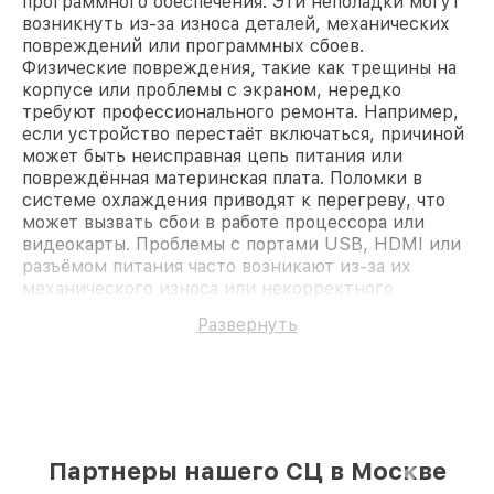
программного обеспечения. Эти неполадки могут
возникнуть из-за износа деталей, механических
повреждений или программных сбоев.
Физические повреждения, такие как трещины на
корпусе или проблемы с экраном, нередко
требуют профессионального ремонта. Например,
если устройство перестаёт включаться, причиной
может быть неисправная цепь питания или
повреждённая материнская плата. Поломки в
системе охлаждения приводят к перегреву, что
может вызвать сбои в работе процессора или
видеокарты. Проблемы с портами USB, HDMI или
разъёмом питания часто возникают из-за их
механического износа или некорректного
использования.
Развернуть
Качественная диагностика
ноутбуков Samsung в Москве
Точная диагностика позволяет определить
причину неисправности и подобрать оптимальное
решение. Наши специалисты используют
современное оборудование, чтобы выявить
Партнеры нашего СЦ в Москве
малейшие дефекты: от программных сбоев до