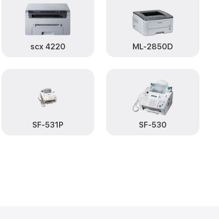
scx 4220
ML-2850D
SF-531P
SF-530