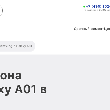
+7 (495) 152
Работаем с
09:00
д
Срочный ремонт
Це
Samsung
/
Galaxy A01
фона
xy A01 в