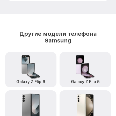
Ремонт GPS-модуля Galaxy A52
от 500₽
Samsung
Замена материнской платы Galaxy A52
от 1200₽
Samsung
Комплексная чистка Galaxy A52
от 900₽
Другие модели телефона
Samsung
Samsung
Замена корпуса Galaxy A52 Samsung
от 1000₽
Замена кнопки включения Galaxy A52
от 1990₽
Samsung
Замена камеры Galaxy A52 Samsung
от 550₽
Замена USB порта Galaxy A52 Samsung
от 500₽
Galaxy Z Flip 6
Galaxy Z Flip 5
Ремонт цепи питания Galaxy A52
от 2200₽
Samsung
Замена Wi-Fi Galaxy A52 Samsung
от 450₽
Ремонт динамика Galaxy A52 Samsung
от 550₽