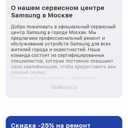
О нашем сервисном центре
Samsung в Москве
Добро пожаловать в официальный сервисный
центр Samsung в городе Москве. Мы
предлагаем профессиональный ремонт и
обслуживание устройств Samsung для всех
жителей города и окрестностей. Наша
команда состоит из сертифицированных
специалистов, которые постоянно повышают
свою квалификацию, чтобы предоставить вам
лучший сервис.
Миссия нашего центра — обеспечить
качественный и доступный ремонт для
Развернуть
каждого пользователя продукции Samsung,
вне зависимости от сложности поломки. Мы
стремимся к тому, чтобы каждый клиент был
удовлетворен скоростью и качеством
предоставляемых услуг. Наша цель — стать
лучшим сервисным центром Samsung в
городе Москве, постоянно повышая уровень
Скидка -25% на ремонт