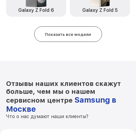
Замена разъема зарядки Galaxy S21
от 1190₽
Galaxy Z Fold 6
Galaxy Z Fold 5
Samsung
Замена защитного стекла Galaxy S21
от 550₽
Samsung
Показать все модели
Замена сенсорного стекла Galaxy S21
от 1650₽
Samsung
Замена заднего стекла / крышки Galaxy
от 1190₽
S21 Samsung
Замена аккумулятора (батареи) Galaxy
от 3000₽
S21 Samsung
Отзывы наших клиентов скажут
больше, чем мы о нашем
Samsung в
сервисном центре
Москве
Что о нас думают наши клиенты?