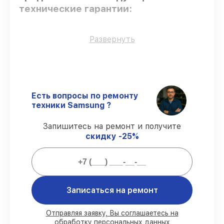
технические гарантии:
Только фирменные комплектующие
–
Развернуть
гарантируем использование фирменных
запчастей для обслуживания.
Сертифицированные инженеры
– все
работники проходят обязательное
обучение и ежегодную аттестацию, что
Есть вопросы по ремонту
подтверждает их уровень мастерства.
техники Samsung ?
Выполнение работ вовремя
–
соблюдаем сроки сервиса телефона
Запишитесь на ремонт и получите
Galaxy S21, согласованные с клиентом.
скидку -25%
Сервис с гарантией
– предоставляем
официальное гарантийное
сопровождение после починки.
Мы гарантируем:
Записаться на ремонт
80%
работ с возможностью наблюдения
Отправляя заявку, Вы соглашаетесь на
обработку персональных данных
90%
комплектующих для телефонов