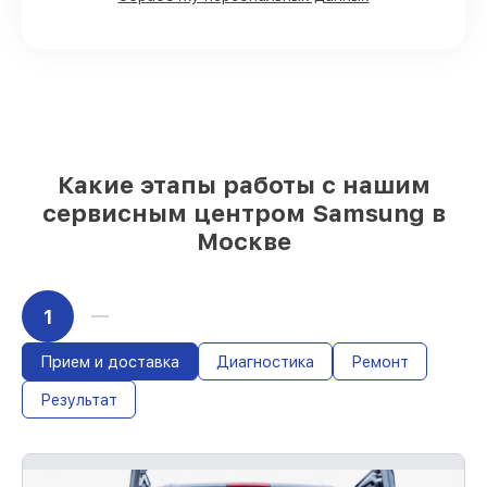
имеются в наличии или доступны для
быстрой доставки
Качественные реплики и
оригинальные детали по вашему
выбору
– с учётом всех запросов
85%
работ в течение пары часов, при
немедленном начале работ
Какие этапы работы с нашим
сервисным центром Samsung в
Москве
1
Прием и доставка
Диагностика
Ремонт
Результат