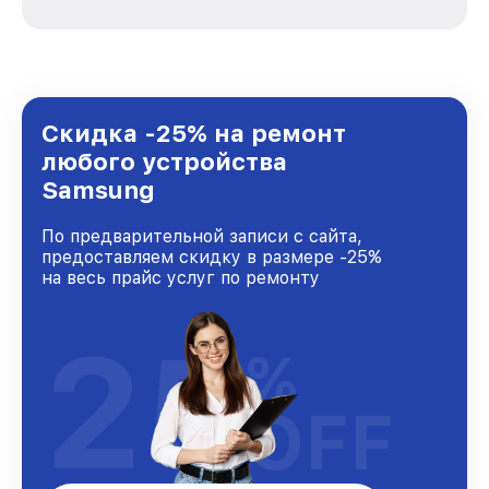
вне зависимости от сложности поломки. Мы
стремимся к тому, чтобы каждый клиент был
удовлетворен скоростью и качеством
предоставляемых услуг. Наша цель — стать
лучшим сервисным центром Samsung в
городе Москве, постоянно повышая уровень
Скидка -25% на ремонт
доверия и лояльности наших клиентов.
любого устройства
Samsung
По предварительной записи с сайта,
предоставляем скидку в размере -25%
на весь прайс услуг по ремонту
25
%
OFF